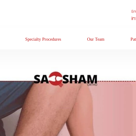
Em
i
Specialty Procedures
Our Team
Pat