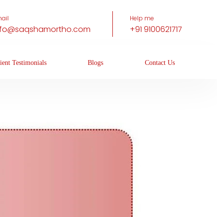
ail
Help me
nfo@saqshamortho.com
+91 9100621717
ient Testimonials
Blogs
Contact Us