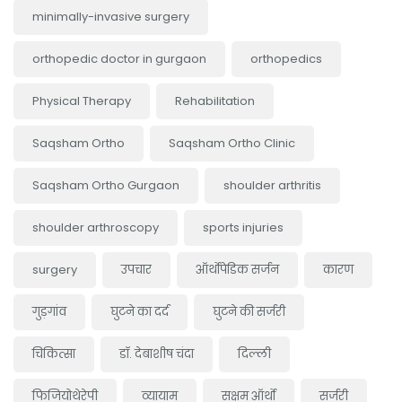
minimally-invasive surgery
orthopedic doctor in gurgaon
orthopedics
Physical Therapy
Rehabilitation
Saqsham Ortho
Saqsham Ortho Clinic
Saqsham Ortho Gurgaon
shoulder arthritis
shoulder arthroscopy
sports injuries
surgery
उपचार
ऑर्थोपेडिक सर्जन
कारण
गुड़गांव
घुटने का दर्द
घुटने की सर्जरी
चिकित्सा
डॉ. देबाशीष चंदा
दिल्ली
फिजियोथेरेपी
व्यायाम
सक्षम ऑर्थो
सर्जरी