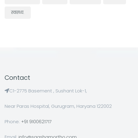
स्वास्थ्य.
Contact
C1-2775 Basement , Sushant Lok-1,
Near Paras Hospital, Gurugram, Haryana 122002
Phone:
+91 9100621717
Email:
info@saqshamortho.com