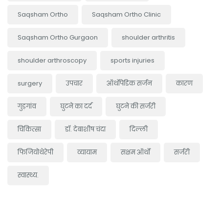
Saqsham Ortho
Saqsham Ortho Clinic
Saqsham Ortho Gurgaon
shoulder arthritis
shoulder arthroscopy
sports injuries
surgery
उपचार
ऑर्थोपेडिक सर्जन
कारण
गुड़गांव
घुटने का दर्द
घुटने की सर्जरी
चिकित्सा
डॉ. देबाशीष चंदा
दिल्ली
फिजियोथेरेपी
व्यायाम
सक्षम ऑर्थो
सर्जरी
स्वास्थ्य.