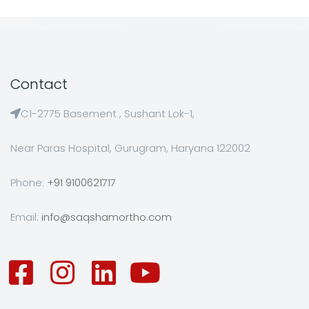
Contact
C1-2775 Basement , Sushant Lok-1,
Near Paras Hospital, Gurugram, Haryana 122002
Phone:
+91 9100621717
Email:
info@saqshamortho.com