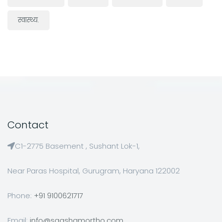
स्वास्थ्य.
Contact
C1-2775 Basement , Sushant Lok-1,
Near Paras Hospital, Gurugram, Haryana 122002
Phone:
+91 9100621717
Email:
info@saqshamortho.com