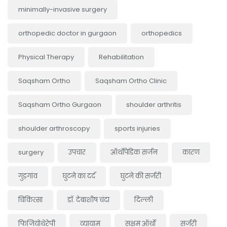
minimally-invasive surgery
orthopedic doctor in gurgaon
orthopedics
Physical Therapy
Rehabilitation
Saqsham Ortho
Saqsham Ortho Clinic
Saqsham Ortho Gurgaon
shoulder arthritis
shoulder arthroscopy
sports injuries
surgery
उपचार
ऑर्थोपेडिक सर्जन
कारण
गुड़गांव
घुटने का दर्द
घुटने की सर्जरी
चिकित्सा
डॉ. देबाशीष चंदा
दिल्ली
फिजियोथेरेपी
व्यायाम
सक्षम ऑर्थो
सर्जरी