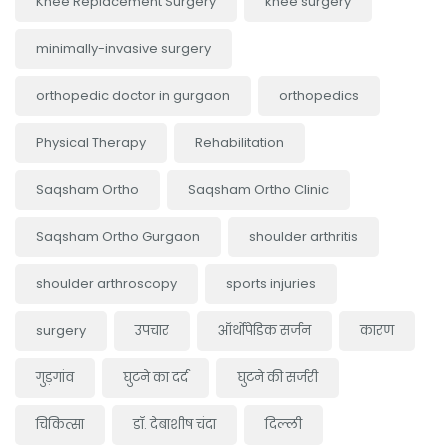
Knee Replacement Surgery
knee surgery
minimally-invasive surgery
orthopedic doctor in gurgaon
orthopedics
Physical Therapy
Rehabilitation
Saqsham Ortho
Saqsham Ortho Clinic
Saqsham Ortho Gurgaon
shoulder arthritis
shoulder arthroscopy
sports injuries
surgery
उपचार
ऑर्थोपेडिक सर्जन
कारण
गुड़गांव
घुटने का दर्द
घुटने की सर्जरी
चिकित्सा
डॉ. देबाशीष चंदा
दिल्ली