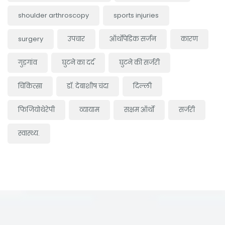
shoulder arthroscopy
sports injuries
surgery
उपचार
ऑर्थोपेडिक सर्जन
कारण
गुड़गांव
घुटने का दर्द
घुटने की सर्जरी
चिकित्सा
डॉ. देबाशीष चंदा
दिल्ली
फिजियोथेरेपी
व्यायाम
सक्षम ऑर्थो
सर्जरी
स्वास्थ्य.