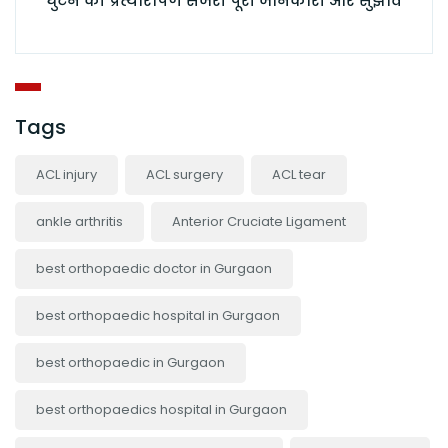
घुटने की प्रत्यारोपण सर्जरी पूरी जानकारी और सुझाव
Tags
ACL injury
ACL surgery
ACL tear
ankle arthritis
Anterior Cruciate Ligament
best orthopaedic doctor in Gurgaon
best orthopaedic hospital in Gurgaon
best orthopaedic in Gurgaon
best orthopaedics hospital in Gurgaon