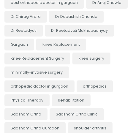
best orthopedic doctor in gurgaon
Dr Anuj Chawla
Dr Chirag Arora
Dr Debashish Chanda
Dr Reetadyuti
Dr Reetadyuti Mukhopadhyay
Gurgaon
Knee Replacement
Knee Replacement Surgery
knee surgery
minimally-invasive surgery
orthopedic doctor in gurgaon
orthopedics
Physical Therapy
Rehabilitation
Saqsham Ortho
Saqsham Ortho Clinic
Saqsham Ortho Gurgaon
shoulder arthritis