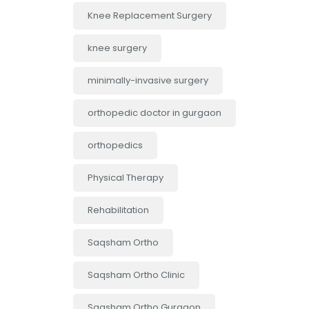
Knee Replacement Surgery
knee surgery
minimally-invasive surgery
orthopedic doctor in gurgaon
orthopedics
Physical Therapy
Rehabilitation
Saqsham Ortho
Saqsham Ortho Clinic
Saqsham Ortho Gurgaon