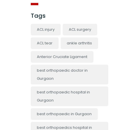
Tags
ACL injury
ACL surgery
ACL tear
ankle arthritis
Anterior Cruciate Ligament
best orthopaedic doctor in
Gurgaon
best orthopaedic hospital in
Gurgaon
best orthopaedic in Gurgaon
best orthopaedics hospital in