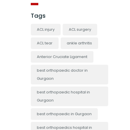
Tags
ACL injury
ACL surgery
ACL tear
ankle arthritis
Anterior Cruciate Ligament
best orthopaedic doctor in
Gurgaon
best orthopaedic hospital in
Gurgaon
best orthopaedic in Gurgaon
best orthopaedics hospital in