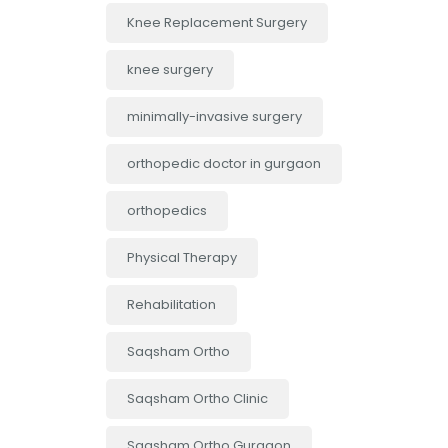
Knee Replacement Surgery
knee surgery
minimally-invasive surgery
orthopedic doctor in gurgaon
orthopedics
Physical Therapy
Rehabilitation
Saqsham Ortho
Saqsham Ortho Clinic
Saqsham Ortho Gurgaon