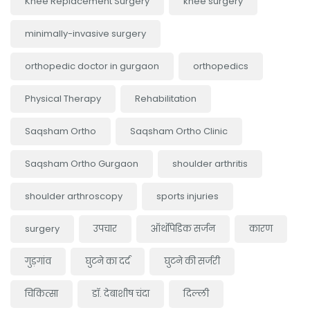
Knee Replacement Surgery
knee surgery
minimally-invasive surgery
orthopedic doctor in gurgaon
orthopedics
Physical Therapy
Rehabilitation
Saqsham Ortho
Saqsham Ortho Clinic
Saqsham Ortho Gurgaon
shoulder arthritis
shoulder arthroscopy
sports injuries
surgery
उपचार
ऑर्थोपेडिक सर्जन
कारण
गुड़गांव
घुटने का दर्द
घुटने की सर्जरी
चिकित्सा
डॉ. देबाशीष चंदा
दिल्ली