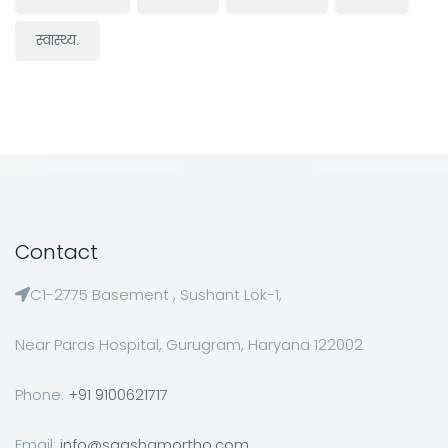
स्वास्थ्य.
Contact
C1-2775 Basement , Sushant Lok-1,
Near Paras Hospital, Gurugram, Haryana 122002
Phone:
+91 9100621717
Email:
info@saqshamortho.com