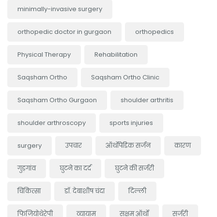
minimally-invasive surgery
orthopedic doctor in gurgaon
orthopedics
Physical Therapy
Rehabilitation
Saqsham Ortho
Saqsham Ortho Clinic
Saqsham Ortho Gurgaon
shoulder arthritis
shoulder arthroscopy
sports injuries
surgery
उपचार
ऑर्थोपेडिक सर्जन
कारण
गुड़गांव
घुटने का दर्द
घुटने की सर्जरी
चिकित्सा
डॉ. देबाशीष चंदा
दिल्ली
फिजियोथेरेपी
व्यायाम
सक्षम ऑर्थो
सर्जरी