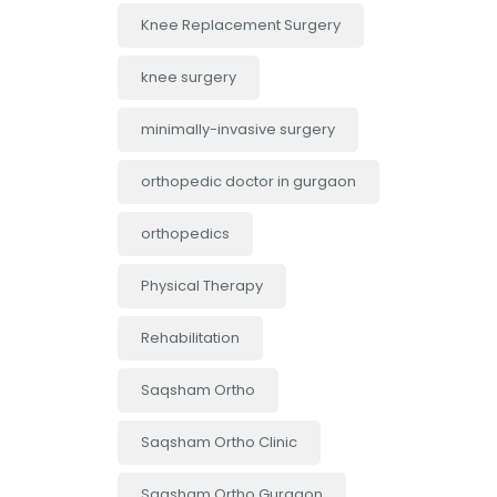
Knee Replacement Surgery
knee surgery
minimally-invasive surgery
orthopedic doctor in gurgaon
orthopedics
Physical Therapy
Rehabilitation
Saqsham Ortho
Saqsham Ortho Clinic
Saqsham Ortho Gurgaon