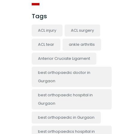
Tags
ACL injury
ACL surgery
ACL tear
ankle arthritis
Anterior Cruciate Ligament
best orthopaedic doctor in
Gurgaon
best orthopaedic hospital in
Gurgaon
best orthopaedic in Gurgaon
best orthopaedics hospital in