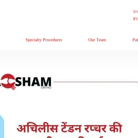
Em
i
Specialty Procedures
Our Team
Pat