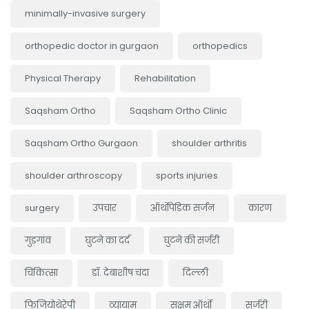
minimally-invasive surgery
orthopedic doctor in gurgaon
orthopedics
Physical Therapy
Rehabilitation
Saqsham Ortho
Saqsham Ortho Clinic
Saqsham Ortho Gurgaon
shoulder arthritis
shoulder arthroscopy
sports injuries
surgery
उपचार
ऑर्थोपेडिक सर्जन
कारण
गुड़गांव
घुटने का दर्द
घुटने की सर्जरी
चिकित्सा
डॉ. देबाशीष चंदा
दिल्ली
फिजियोथेरेपी
व्यायाम
सक्षम ऑर्थो
सर्जरी