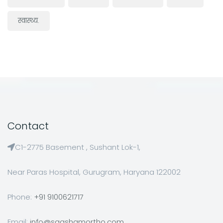
स्वास्थ्य.
Contact
C1-2775 Basement , Sushant Lok-1,
Near Paras Hospital, Gurugram, Haryana 122002
Phone:
+91 9100621717
Email:
info@saqshamortho.com