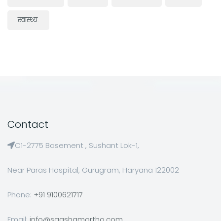
स्वास्थ्य.
Contact
C1-2775 Basement , Sushant Lok-1,
Near Paras Hospital, Gurugram, Haryana 122002
Phone:
+91 9100621717
Email:
info@saqshamortho.com