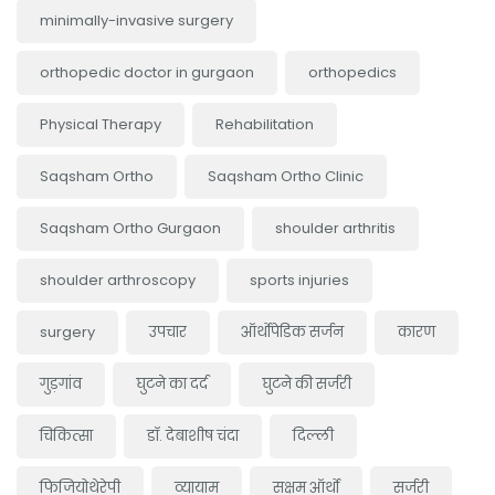
minimally-invasive surgery
orthopedic doctor in gurgaon
orthopedics
Physical Therapy
Rehabilitation
Saqsham Ortho
Saqsham Ortho Clinic
Saqsham Ortho Gurgaon
shoulder arthritis
shoulder arthroscopy
sports injuries
surgery
उपचार
ऑर्थोपेडिक सर्जन
कारण
गुड़गांव
घुटने का दर्द
घुटने की सर्जरी
चिकित्सा
डॉ. देबाशीष चंदा
दिल्ली
फिजियोथेरेपी
व्यायाम
सक्षम ऑर्थो
सर्जरी