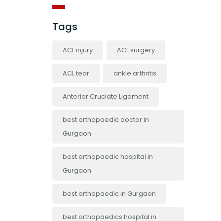
Tags
ACL injury
ACL surgery
ACL tear
ankle arthritis
Anterior Cruciate Ligament
best orthopaedic doctor in
Gurgaon
best orthopaedic hospital in
Gurgaon
best orthopaedic in Gurgaon
best orthopaedics hospital in