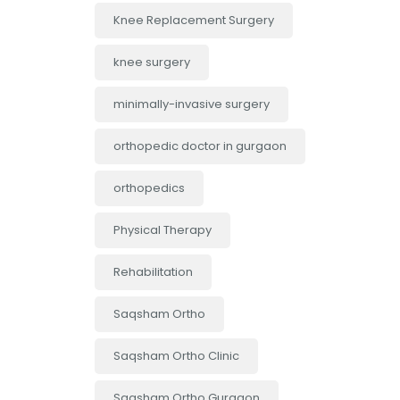
Knee Replacement Surgery
knee surgery
minimally-invasive surgery
orthopedic doctor in gurgaon
orthopedics
Physical Therapy
Rehabilitation
Saqsham Ortho
Saqsham Ortho Clinic
Saqsham Ortho Gurgaon