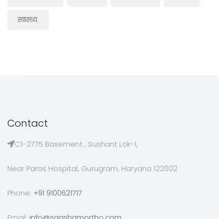
स्वास्थ्य.
Contact
C1-2775 Basement , Sushant Lok-1,
Near Paras Hospital, Gurugram, Haryana 122002
Phone:
+91 9100621717
Email:
info@saqshamortho.com