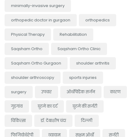
minimally-invasive surgery
orthopedic doctor in gurgaon
orthopedics
Physical Therapy
Rehabilitation
Saqsham Ortho
Saqsham Ortho Clinic
Saqsham Ortho Gurgaon
shoulder arthritis
shoulder arthroscopy
sports injuries
surgery
उपचार
ऑर्थोपेडिक सर्जन
कारण
गुड़गांव
घुटने का दर्द
घुटने की सर्जरी
चिकित्सा
डॉ. देबाशीष चंदा
दिल्ली
फिजियोथेरेपी
व्यायाम
सक्षम ऑर्थो
सर्जरी