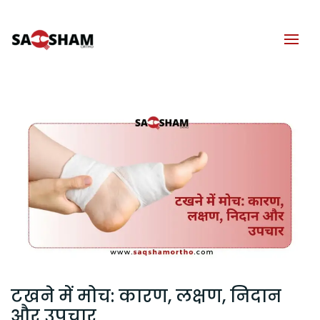
टखने में मोच: कारण, लक्षण, निदान
और उपचार