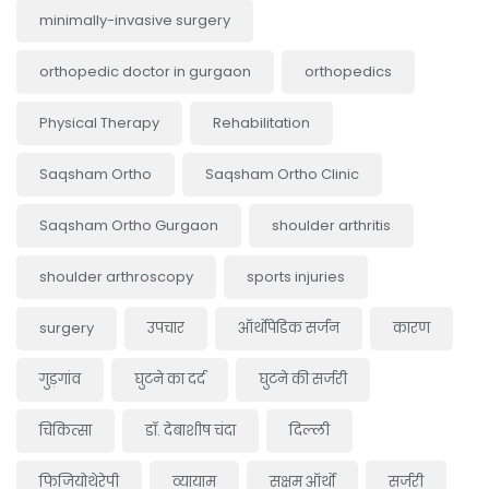
minimally-invasive surgery
orthopedic doctor in gurgaon
orthopedics
Physical Therapy
Rehabilitation
Saqsham Ortho
Saqsham Ortho Clinic
Saqsham Ortho Gurgaon
shoulder arthritis
shoulder arthroscopy
sports injuries
surgery
उपचार
ऑर्थोपेडिक सर्जन
कारण
गुड़गांव
घुटने का दर्द
घुटने की सर्जरी
चिकित्सा
डॉ. देबाशीष चंदा
दिल्ली
फिजियोथेरेपी
व्यायाम
सक्षम ऑर्थो
सर्जरी