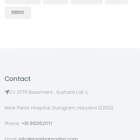
स्वास्थ्य.
Contact
C1-2775 Basement , Sushant Lok-1,
Near Paras Hospital, Gurugram, Haryana 122002
Phone:
+91 9100621717
Email:
info@saqshamortho.com