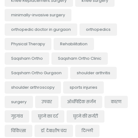
Knee Replacement Surgery
knee surgery
minimally-invasive surgery
orthopedic doctor in gurgaon
orthopedics
Physical Therapy
Rehabilitation
Saqsham Ortho
Saqsham Ortho Clinic
Saqsham Ortho Gurgaon
shoulder arthritis
shoulder arthroscopy
sports injuries
surgery
उपचार
ऑर्थोपेडिक सर्जन
कारण
गुड़गांव
घुटने का दर्द
घुटने की सर्जरी
चिकित्सा
डॉ. देबाशीष चंदा
दिल्ली