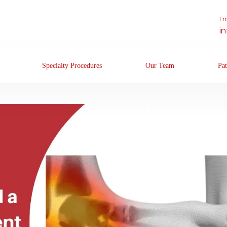
Em
i
Specialty Procedures
Our Team
Pat