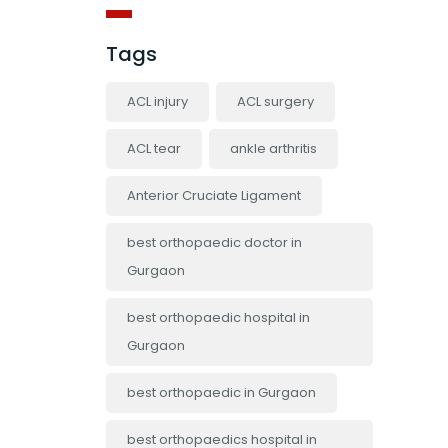
Tags
ACL injury
ACL surgery
ACL tear
ankle arthritis
Anterior Cruciate Ligament
best orthopaedic doctor in
Gurgaon
best orthopaedic hospital in
Gurgaon
best orthopaedic in Gurgaon
best orthopaedics hospital in