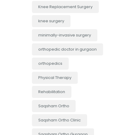
Knee Replacement Surgery
knee surgery
minimally-invasive surgery
orthopedic doctor in gurgaon
orthopedics
Physical Therapy
Rehabilitation
Saqsham Ortho
Saqsham Ortho Clinic
Saqsham Ortho Gurgaon