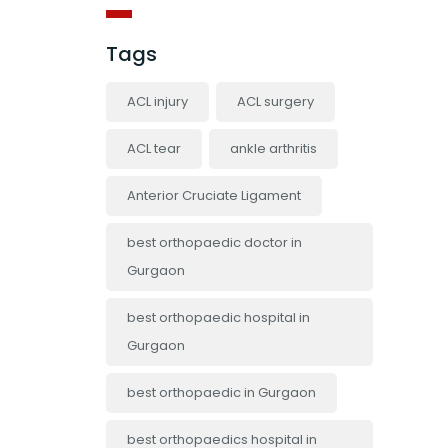
Tags
ACL injury
ACL surgery
ACL tear
ankle arthritis
Anterior Cruciate Ligament
best orthopaedic doctor in
Gurgaon
best orthopaedic hospital in
Gurgaon
best orthopaedic in Gurgaon
best orthopaedics hospital in