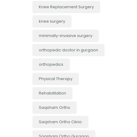
Knee Replacement Surgery
knee surgery
minimally-invasive surgery
orthopedic doctor in gurgaon
orthopedics
Physical Therapy
Rehabilitation
Saqsham Ortho
Saqsham Ortho Clinic
Saqsham Ortho Gurgaon