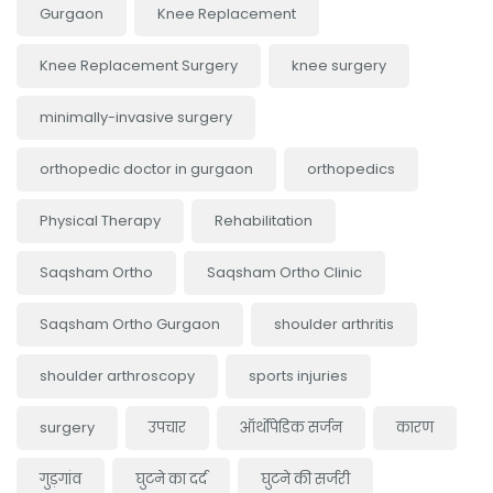
Gurgaon
Knee Replacement
Knee Replacement Surgery
knee surgery
minimally-invasive surgery
orthopedic doctor in gurgaon
orthopedics
Physical Therapy
Rehabilitation
Saqsham Ortho
Saqsham Ortho Clinic
Saqsham Ortho Gurgaon
shoulder arthritis
shoulder arthroscopy
sports injuries
surgery
उपचार
ऑर्थोपेडिक सर्जन
कारण
गुड़गांव
घुटने का दर्द
घुटने की सर्जरी