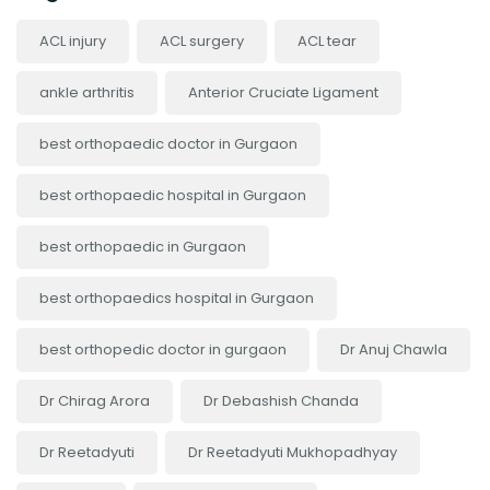
ACL injury
ACL surgery
ACL tear
ankle arthritis
Anterior Cruciate Ligament
best orthopaedic doctor in Gurgaon
best orthopaedic hospital in Gurgaon
best orthopaedic in Gurgaon
best orthopaedics hospital in Gurgaon
best orthopedic doctor in gurgaon
Dr Anuj Chawla
Dr Chirag Arora
Dr Debashish Chanda
Dr Reetadyuti
Dr Reetadyuti Mukhopadhyay