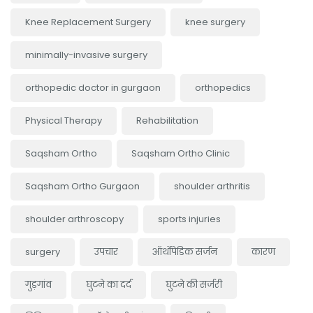
Knee Replacement Surgery
knee surgery
minimally-invasive surgery
orthopedic doctor in gurgaon
orthopedics
Physical Therapy
Rehabilitation
Saqsham Ortho
Saqsham Ortho Clinic
Saqsham Ortho Gurgaon
shoulder arthritis
shoulder arthroscopy
sports injuries
surgery
उपचार
ऑर्थोपेडिक सर्जन
कारण
गुड़गांव
घुटने का दर्द
घुटने की सर्जरी