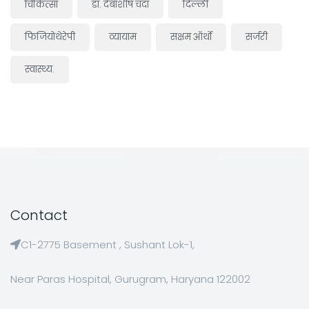
चिकित्सा
डॉ. देबाशीष चंदा
दिल्ली
फिजियोथेरेपी
व्यायाम
सक्षम ऑर्थो
सर्जरी
स्वास्थ्य.
Contact
C1-2775 Basement , Sushant Lok-1,
Near Paras Hospital, Gurugram, Haryana 122002