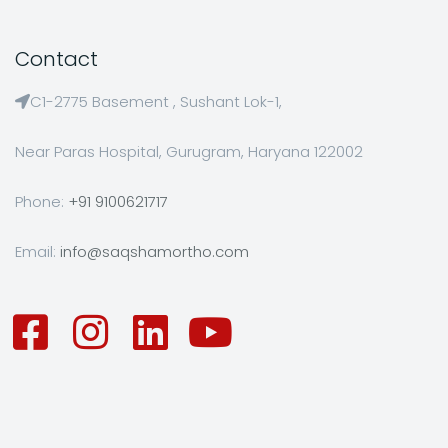
Contact
C1-2775 Basement , Sushant Lok-1,
Near Paras Hospital, Gurugram, Haryana 122002
Phone:
+91 9100621717
Email:
info@saqshamortho.com