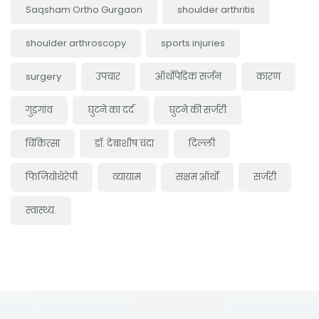
Saqsham Ortho Gurgaon
shoulder arthritis
shoulder arthroscopy
sports injuries
surgery
उपचार
ऑर्थोपेडिक सर्जन
कारण
गुड़गांव
घुटने का दर्द
घुटने की सर्जरी
चिकित्सा
डॉ. देबाशीष चंदा
दिल्ली
फिजियोथेरेपी
व्यायाम
सक्षम ऑर्थो
सर्जरी
स्वास्थ्य.