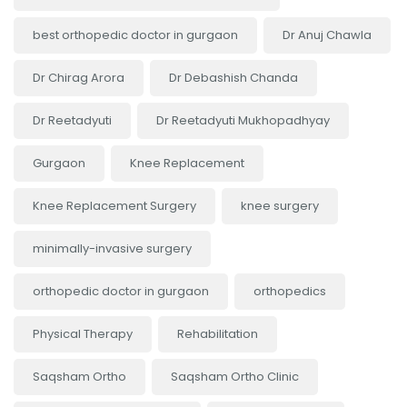
best orthopedic doctor in gurgaon
Dr Anuj Chawla
Dr Chirag Arora
Dr Debashish Chanda
Dr Reetadyuti
Dr Reetadyuti Mukhopadhyay
Gurgaon
Knee Replacement
Knee Replacement Surgery
knee surgery
minimally-invasive surgery
orthopedic doctor in gurgaon
orthopedics
Physical Therapy
Rehabilitation
Saqsham Ortho
Saqsham Ortho Clinic