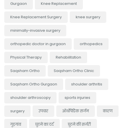
Gurgaon
Knee Replacement
Knee Replacement Surgery
knee surgery
minimally-invasive surgery
orthopedic doctor in gurgaon
orthopedics
Physical Therapy
Rehabilitation
Saqsham Ortho
Saqsham Ortho Clinic
Saqsham Ortho Gurgaon
shoulder arthritis
shoulder arthroscopy
sports injuries
surgery
उपचार
ऑर्थोपेडिक सर्जन
कारण
गुड़गांव
घुटने का दर्द
घुटने की सर्जरी