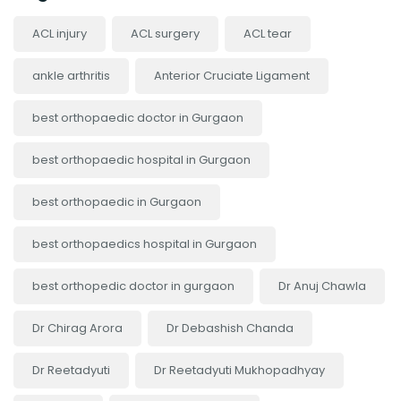
ACL injury
ACL surgery
ACL tear
ankle arthritis
Anterior Cruciate Ligament
best orthopaedic doctor in Gurgaon
best orthopaedic hospital in Gurgaon
best orthopaedic in Gurgaon
best orthopaedics hospital in Gurgaon
best orthopedic doctor in gurgaon
Dr Anuj Chawla
Dr Chirag Arora
Dr Debashish Chanda
Dr Reetadyuti
Dr Reetadyuti Mukhopadhyay