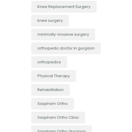
Knee Replacement Surgery
knee surgery
minimally-invasive surgery
orthopedic doctor in gurgaon
orthopedics
Physical Therapy
Rehabilitation
Saqsham Ortho
Saqsham Ortho Clinic
Saqsham Ortho Gurgaon