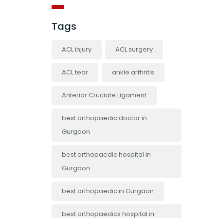
Tags
ACL injury
ACL surgery
ACL tear
ankle arthritis
Anterior Cruciate Ligament
best orthopaedic doctor in
Gurgaon
best orthopaedic hospital in
Gurgaon
best orthopaedic in Gurgaon
best orthopaedics hospital in