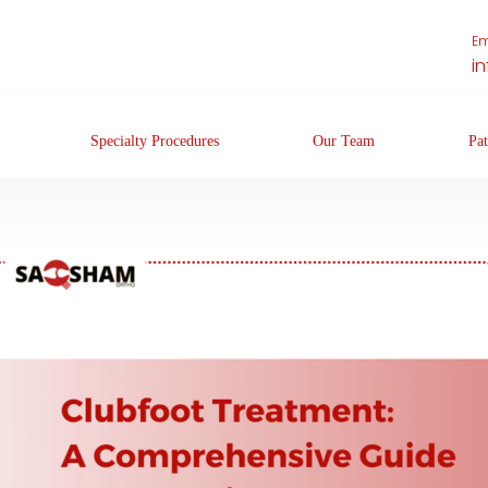
Em
i
Specialty Procedures
Our Team
Pat