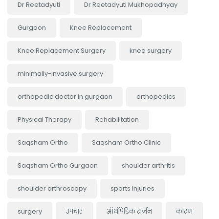
Dr Reetadyuti
Dr Reetadyuti Mukhopadhyay
Gurgaon
Knee Replacement
Knee Replacement Surgery
knee surgery
minimally-invasive surgery
orthopedic doctor in gurgaon
orthopedics
Physical Therapy
Rehabilitation
Saqsham Ortho
Saqsham Ortho Clinic
Saqsham Ortho Gurgaon
shoulder arthritis
shoulder arthroscopy
sports injuries
surgery
उपचार
ऑर्थोपेडिक सर्जन
कारण