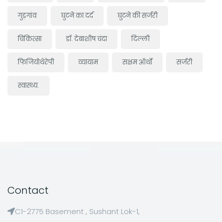
गुड़गांव
घुटने का दर्द
घुटने की सर्जरी
चिकित्सा
डॉ. देबाशीष चंदा
दिल्ली
फिजियोथेरेपी
व्यायाम
सक्षम ऑर्थो
सर्जरी
स्वास्थ्य.
Contact
C1-2775 Basement , Sushant Lok-1,