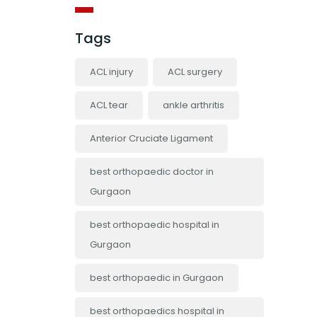
Tags
ACL injury
ACL surgery
ACL tear
ankle arthritis
Anterior Cruciate Ligament
best orthopaedic doctor in
Gurgaon
best orthopaedic hospital in
Gurgaon
best orthopaedic in Gurgaon
best orthopaedics hospital in