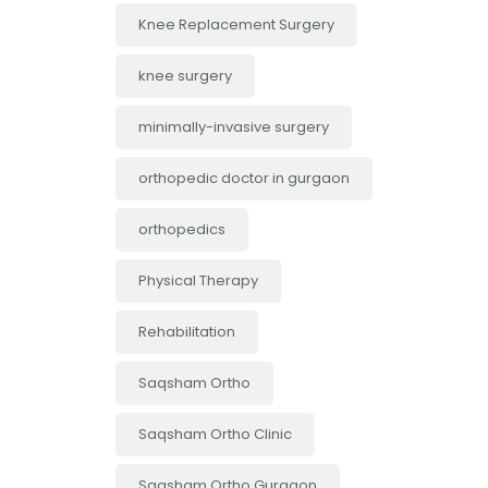
Knee Replacement Surgery
knee surgery
minimally-invasive surgery
orthopedic doctor in gurgaon
orthopedics
Physical Therapy
Rehabilitation
Saqsham Ortho
Saqsham Ortho Clinic
Saqsham Ortho Gurgaon