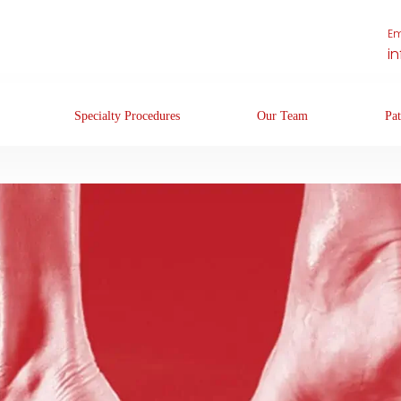
Em
i
Specialty Procedures
Our Team
Pat