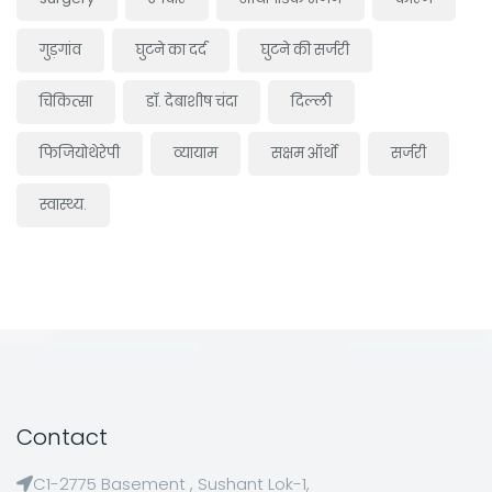
गुड़गांव
घुटने का दर्द
घुटने की सर्जरी
चिकित्सा
डॉ. देबाशीष चंदा
दिल्ली
फिजियोथेरेपी
व्यायाम
सक्षम ऑर्थो
सर्जरी
स्वास्थ्य.
Contact
C1-2775 Basement , Sushant Lok-1,