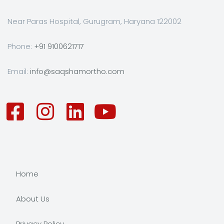
Near Paras Hospital, Gurugram, Haryana 122002
Phone:
+91 9100621717
Email:
info@saqshamortho.com
Home
About Us
Privacy Policy