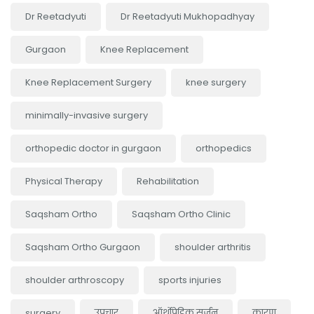
Dr Reetadyuti
Dr Reetadyuti Mukhopadhyay
Gurgaon
Knee Replacement
Knee Replacement Surgery
knee surgery
minimally-invasive surgery
orthopedic doctor in gurgaon
orthopedics
Physical Therapy
Rehabilitation
Saqsham Ortho
Saqsham Ortho Clinic
Saqsham Ortho Gurgaon
shoulder arthritis
shoulder arthroscopy
sports injuries
surgery
उपचार
ऑर्थोपेडिक सर्जन
कारण