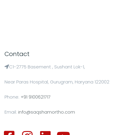
Contact
C1-2775 Basement , Sushant Lok-1,
Near Paras Hospital, Gurugram, Haryana 122002
Phone:
+91 9100621717
Email:
info@saqshamortho.com