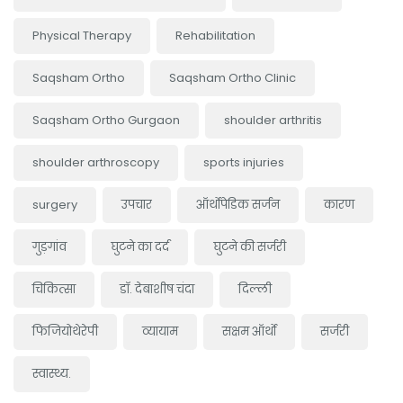
Physical Therapy
Rehabilitation
Saqsham Ortho
Saqsham Ortho Clinic
Saqsham Ortho Gurgaon
shoulder arthritis
shoulder arthroscopy
sports injuries
surgery
उपचार
ऑर्थोपेडिक सर्जन
कारण
गुड़गांव
घुटने का दर्द
घुटने की सर्जरी
चिकित्सा
डॉ. देबाशीष चंदा
दिल्ली
फिजियोथेरेपी
व्यायाम
सक्षम ऑर्थो
सर्जरी
स्वास्थ्य.