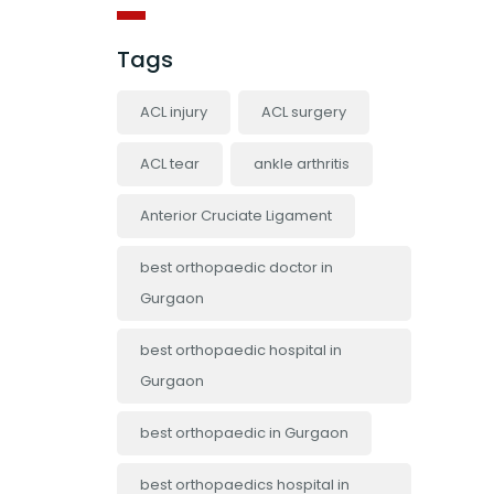
Tags
ACL injury
ACL surgery
ACL tear
ankle arthritis
Anterior Cruciate Ligament
best orthopaedic doctor in
Gurgaon
best orthopaedic hospital in
Gurgaon
best orthopaedic in Gurgaon
best orthopaedics hospital in