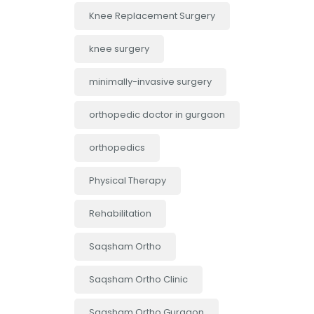
Knee Replacement Surgery
knee surgery
minimally-invasive surgery
orthopedic doctor in gurgaon
orthopedics
Physical Therapy
Rehabilitation
Saqsham Ortho
Saqsham Ortho Clinic
Saqsham Ortho Gurgaon