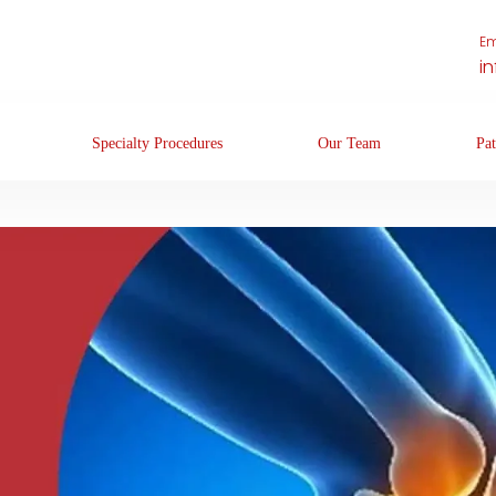
Em
i
Specialty Procedures
Our Team
Pat