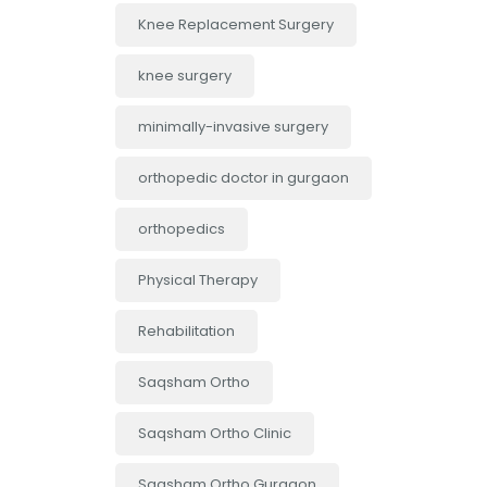
Knee Replacement Surgery
knee surgery
minimally-invasive surgery
orthopedic doctor in gurgaon
orthopedics
Physical Therapy
Rehabilitation
Saqsham Ortho
Saqsham Ortho Clinic
Saqsham Ortho Gurgaon