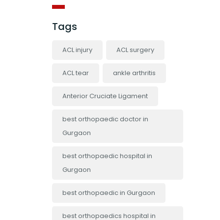
Tags
ACL injury
ACL surgery
ACL tear
ankle arthritis
Anterior Cruciate Ligament
best orthopaedic doctor in
Gurgaon
best orthopaedic hospital in
Gurgaon
best orthopaedic in Gurgaon
best orthopaedics hospital in