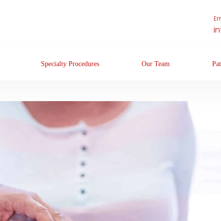
Em
i
Specialty Procedures
Our Team
Pat